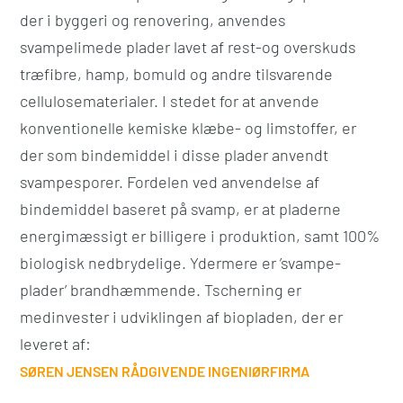
der i byggeri og renovering, anvendes
svampelimede plader lavet af rest-og overskuds
træfibre, hamp, bomuld og andre tilsvarende
cellulosematerialer. I stedet for at anvende
konventionelle kemiske klæbe- og limstoffer, er
der som bindemiddel i disse plader anvendt
svampesporer. Fordelen ved anvendelse af
bindemiddel baseret på svamp, er at pladerne
energimæssigt er billigere i produktion, samt 100%
biologisk nedbrydelige. Ydermere er ’svampe-
plader’ brandhæmmende. Tscherning er
medinvester i udviklingen af biopladen, der er
leveret af:
SØREN JENSEN RÅDGIVENDE INGENIØRFIRMA