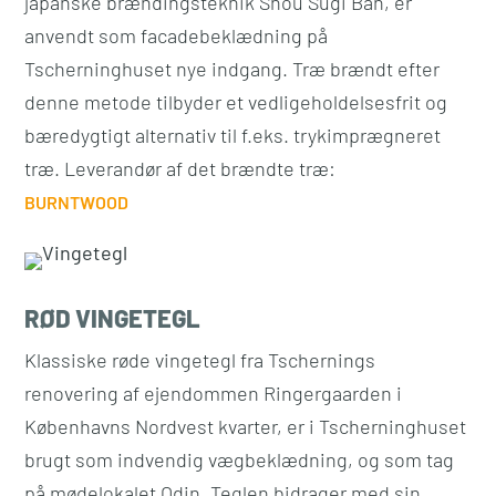
japanske brændingsteknik Shou Sugi Ban, er
anvendt som facadebeklædning på
Tscherninghuset nye indgang. Træ brændt efter
denne metode tilbyder et vedligeholdelsesfrit og
bæredygtigt alternativ til f.eks. trykimprægneret
træ. Leverandør af det brændte træ:
BURNTWOOD
RØD VINGETEGL
Klassiske røde vingetegl fra Tschernings
renovering af ejendommen Ringergaarden i
Københavns Nordvest kvarter, er i Tscherninghuset
brugt som indvendig vægbeklædning, og som tag
på mødelokalet Odin. Teglen bidrager med sin