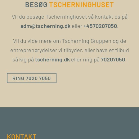
BESØG
TSCHERNINGHUSET
Vil du besøge Tscherninghuset så kontakt os på
adm@tscherning.dk
eller
+4570207050
.
Vil du vide mere om Tscherning Gruppen og de
entreprenørydelser vi tilbyder, eller have et tilbud
så kig på
tscherning.dk
eller ring på
70207050
.
RING 7020 7050
KONTAKT